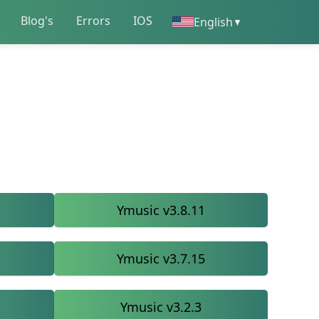
Blog's
Errors
IOS
English
▼
Ymusic v3.8.11
Ymusic v3.7.15
Ymusic v3.2.3