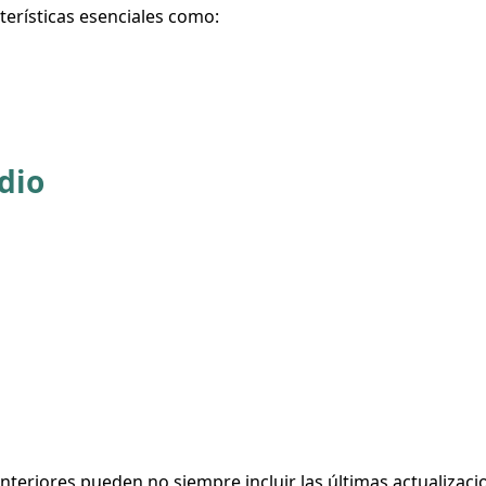
terísticas esenciales como:
dio
nteriores pueden no siempre incluir las últimas actualizaci