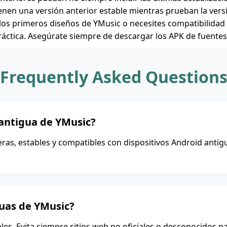
nen una versión anterior estable mientras prueban la vers
de los primeros diseños de YMusic o necesites compatibilida
áctica. Asegúrate siempre de descargar los APK de fuentes 
Frequently Asked Question
 antigua de YMusic?
ras, estables y compatibles con dispositivos Android antig
guas de YMusic?
les. Evita siempre sitios web no oficiales o desconocidos p