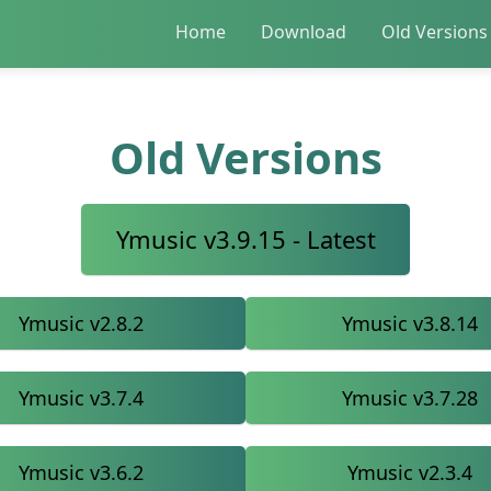
Home
Download
Old Versions
Old Versions
Ymusic v3.9.15 - Latest
Ymusic v2.8.2
Ymusic v3.8.14
Ymusic v3.7.4
Ymusic v3.7.28
Ymusic v3.6.2
Ymusic v2.3.4